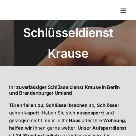
Zum
Inhalt
springen
Schlüsseldienst
Krause
Ihr zuverlässiger Schlüsseldienst Krause in Berlin
und Brandenburger Umland
Türen fallen zu
,
Schlüssel brechen
ab,
Schlösser
gehen
kaputt
: Haben Sie sich
ausgesperrt
und
gelangen nicht mehr in Ihr
Haus
oder Ihre
Wohnung
,
helfen wir
Ihnen gerne weiter. Unser
Aufsperrdienst
ist
24 Stunden
täglich
verfügbar und wird Ihr