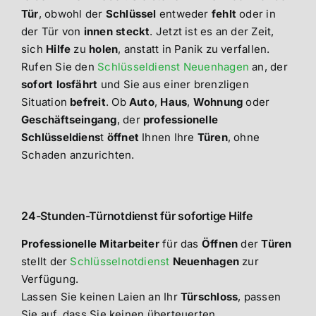
Tür
, obwohl der
Schlüssel
entweder
fehlt
oder in
der Tür von
innen steckt
. Jetzt ist es an der Zeit,
sich
Hilfe
zu
holen
, anstatt in Panik zu verfallen.
Rufen Sie den
Schlüsseldienst Neuenhagen
an, der
sofort losfährt
und Sie aus einer brenzligen
Situation
befreit
. Ob
Auto
,
Haus
,
Wohnung
oder
Geschäftseingang
, der
professionelle
Schlüsseldiens
t
öffnet
Ihnen Ihre
Türen
, ohne
Schaden anzurichten.
24-Stunden-Türnotdienst für sofortige Hilfe
Professionelle Mitarbeiter
für das
Öffnen
der
Türen
stellt der
Schlüsselnotdienst
Neuenhagen
zur
Verfügung.
Lassen Sie keinen Laien an Ihr
Türschloss
, passen
Sie auf, dass Sie keinen überteuerten