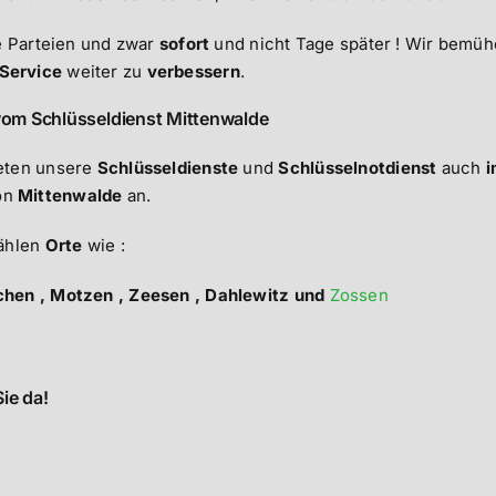
e Parteien und zwar
sofort
und nicht Tage später ! Wir bemü
Service
weiter zu
verbessern
.
vom Schlüsseldienst Mittenwalde
ieten unsere
Schlüsseldienste
und
Schlüsselnotdienst
auch
i
on
Mittenwalde
an.
ählen
Orte
wie :
nchen , Motzen , Zeesen , Dahlewitz und
Zossen
Sie da!