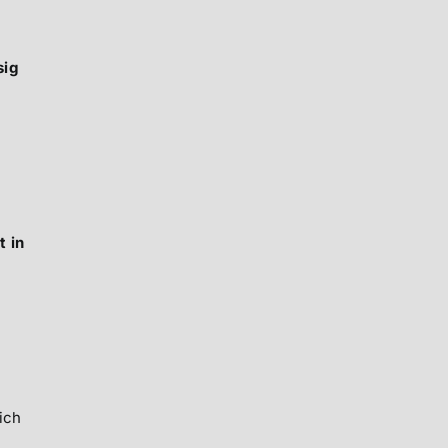
sig
t in
ich