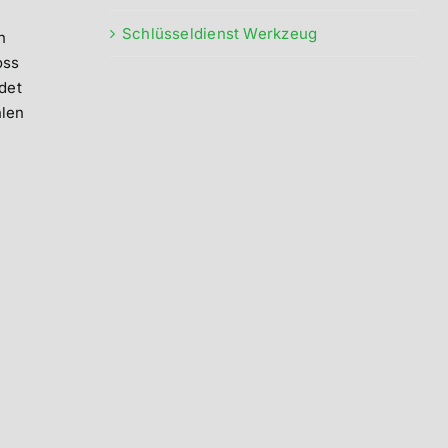
Schlüsseldienst Werkzeug
n
oss
det
hlen