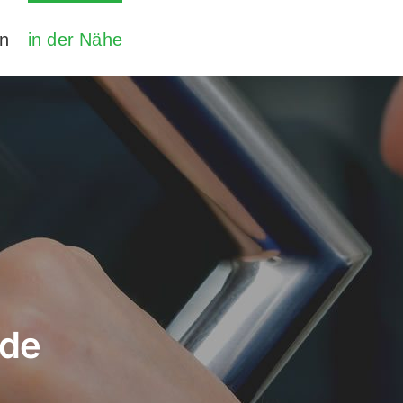
en
in der Nähe
lde