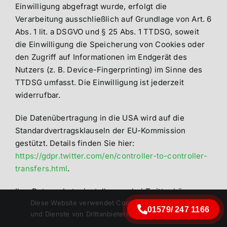
Einwilligung abgefragt wurde, erfolgt die
Verarbeitung ausschließlich auf Grundlage von Art. 6
Abs. 1 lit. a DSGVO und § 25 Abs. 1 TTDSG, soweit
die Einwilligung die Speicherung von Cookies oder
den Zugriff auf Informationen im Endgerät des
Nutzers (z. B. Device-Fingerprinting) im Sinne des
TTDSG umfasst. Die Einwilligung ist jederzeit
widerrufbar.
Die Datenübertragung in die USA wird auf die
Standardvertragsklauseln der EU-Kommission
gestützt. Details finden Sie hier:
https://gdpr.twitter.com/en/controller-to-controller-
transfers.html
.
Ihre Datenschutzeinstellungen bei Twitter können
Diese Website verwendet Cookies
Sie in den Konto-Einstellungen unter
OK
01579/ 247 1166
und Dienste von Drittanbietern.
https://twitter.com/account/settings ändern.